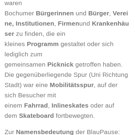
waren
Bochumer
Bürgerinnen
und
Bürger
,
Verei
ne, Institutionen
,
Firmen
und
Krankenhäu
ser
zu finden, die ein
kleines
Programm
gestaltet oder sich
lediglich zum
gemeinsamen
Picknick
getroffen haben.
Die gegenüberliegende Spur (Uni Richtung
Stadt) war eine
Mobilitätsspur
, auf der
sich Besucher mit
einem
Fahrrad
,
Inlineskates
oder auf
dem
Skateboard
fortbewegten.
Zur
Namensbedeutung
der BlauPause: