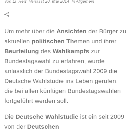
Von
El_Reiz
Verfasst
20. Mai 2014
In
Allgemein
Um mehr über die
Ansichten
der Bürger zu
aktuellen
politischen Th
emen und ihrer
Beurteilung
des
Wahlkampfs
zur
Bundestagswahl zu erfahren, wurde
anlässlich der Bundestagswahl 2009 die
Deutsche Wahlstudie ins Leben gerufen,
die bei allen künftigen Bundestagswahlen
fortgeführt werden soll.
Die
Deutsche Wahlstudie
ist ein seit 2009
von der
Deutschen