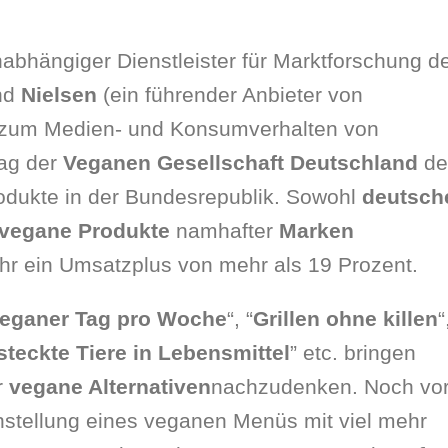
abhängiger Dienstleister für Marktforschung d
nd
Nielsen
(ein führender Anbieter von
n zum Medien- und Konsumverhalten von
rag der
Veganen Gesellschaft Deutschland
de
rodukte in der Bundesrepublik. Sowohl
deutsch
vegane Produkte
namhafter
Marken
hr ein Umsatzplus von mehr als 19 Prozent.
veganer Tag pro Woche
“, “
Grillen ohne killen
“
steckte Tiere in Lebensmittel
” etc. bringen
r
vegane Alternativen
nachzudenken. Noch vo
stellung eines veganen Menüs mit viel mehr