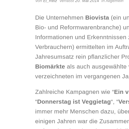
Von
El_Reiz
Verfasst
20. Mai 2014
In Allgemein
Die Unternehmen
Biovista
(ein un
Bio- und Reformwarenbranche) u
Informationen und Erkenntnisse
Verbrauchern) ermittelten im Auft
Jahresumsatz rein pflanzlicher P
Biomärkte
als auch ausgewählte
verzeichneten im vergangenen Ja
Zahlreiche Kampagnen wie “
Ein 
“
Donnerstag ist Veggietag
“, “
Ver
immer mehr Menschen dazu, übe
einigen Jahren war die Zusammen