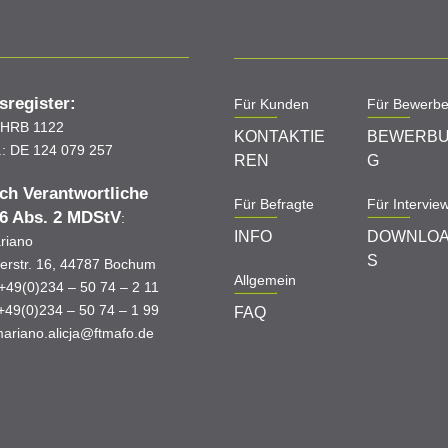
sregister:
Für Kunden
Für Bewerbe
HRB 1122
KONTAKTIE
BEWERB
.: DE 124 079 257
REN
G
ich Verantwortliche
Für Befragte
Für Intervie
6 Abs. 2 MDStV
:
INFO
DOWNLO
ariano
S
erstr. 16, 44787 Bochum
Allgemein
 +49(0)234 – 50 74 – 2 11
 +49(0)234 – 50 74 – 1 99
FAQ
mariano.alicja@ftmafo.de